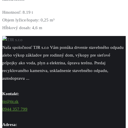
Hmotnosť: 8.19 t
Objem lyžice/lopaty: 0,25 m³
Hĺbkový dosah: 4,6 m
Naša spoločnosť TJR s.r.o Vám ponúka drvenie stavebného odpadu
alebo výkop základov pre rodinný dom, výkopy pre sieťové
prípojky ako voda, plyn a elektrina, úprava terénu. Predaj
recyklovaného kameniva, uskladnenie stavebného odpadu,
autodopravu ...
Kontakt:
tjr@tjr.sk
0944 357 799
Adresa: