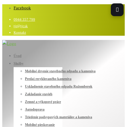
Technika
Facebook
0944 357 799
a
tjr@tjr.sk
Kontakt
stroje
TJR
Úvod
Služby
Mobilné drvenie stavebného odpadu a kameniva
Predaj recyklovaného kameniva
Uskladnenie stavebného odpadu Ružomberok
Zakladanie stavieb
Zemné a výkopové práce
Autodoprava
Triedenie podsypových materiálov a kameniva
Mobilné pieskovanie